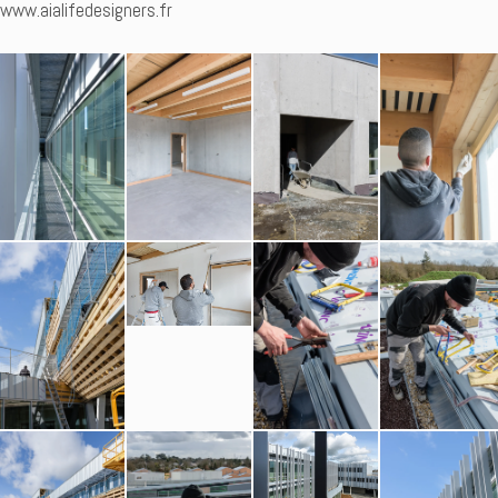
www.aialifedesigners.fr