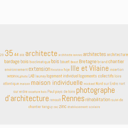
35
architecte
architectes
44
architecture
aia
29
architecte rennes
bardage bois
bois
Bretagne
chantier
bouet
bioclimatique
briand
Brest
Ille et Vilaine
extension
environnement
hqe
insertion
finistère
LAB
logement individuel
logements collectifs
launay
loire
INTERVALphoto
maison individuelle
atlantique
Nord sur Erdre
nort
maison
mickael
photographe
Paul
pays de loire
sur erdre
ossature bois
d'architecture
Rennes
réhabilitation
renault
suivi de
zinc
chantier
tanguy
établissement scolaire
zac