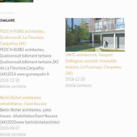
SIMILAIRE
PEOC’H RUBIO architectes,
Qualiconsult, La Fleuriaye,
Carquefou (44)
PEOC'H RUBIO architectes,
UNITE architecture, Jacques
Qualiconsult bâtiment tertiaire.
Raffegeau associé, immeuble
Qualiconsult,bâtiment tertiaire.ZAC
tertiaire, La FLeuriaye, Carquefou
de La Fleuriaye,Carquefou
(44)
(44)2014 www.guineepotin.fr
2016-12-20
2016-12-16
Article similaire
Article similaire
Bertin Bichet architectes,
réhabilitation, Saint Nazaire
Bertin Bichet architectes, patio
house. réhabilitationSaint Nazaire
(44)2020www.bertinbichetarchitectes.squarespace.com
2020-09-07
Article similaire