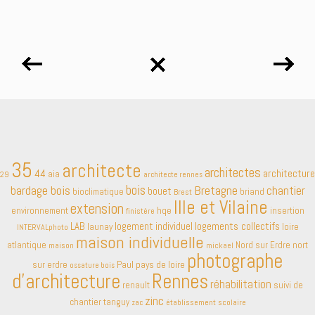
35
architecte
architectes
44
architecture
aia
29
architecte rennes
bardage bois
bois
Bretagne
chantier
bouet
bioclimatique
briand
Brest
Ille et Vilaine
extension
environnement
hqe
insertion
finistère
LAB
logement individuel
logements collectifs
launay
loire
INTERVALphoto
maison individuelle
atlantique
Nord sur Erdre
nort
maison
mickael
photographe
Paul
pays de loire
sur erdre
ossature bois
d'architecture
Rennes
réhabilitation
renault
suivi de
zinc
chantier
tanguy
établissement scolaire
zac