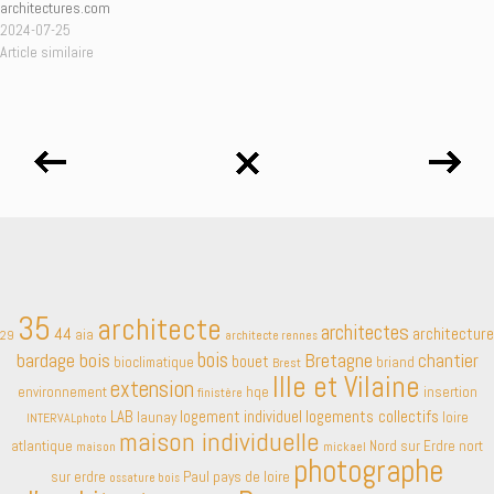
architectures.com
2024-07-25
Article similaire
35
architecte
architectes
44
architecture
aia
29
architecte rennes
bardage bois
bois
Bretagne
chantier
bouet
bioclimatique
briand
Brest
Ille et Vilaine
extension
environnement
hqe
insertion
finistère
LAB
logement individuel
logements collectifs
launay
loire
INTERVALphoto
maison individuelle
atlantique
Nord sur Erdre
nort
maison
mickael
photographe
Paul
pays de loire
sur erdre
ossature bois