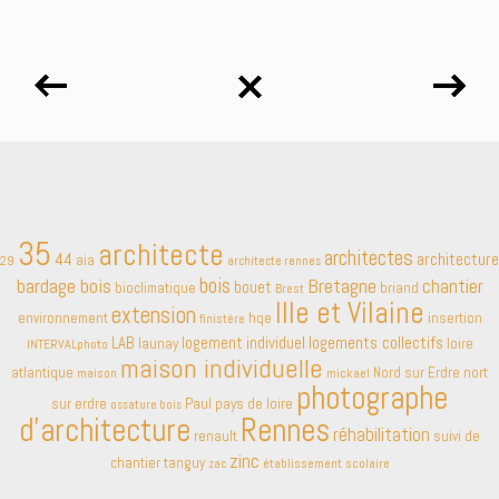
35
architecte
architectes
44
architecture
aia
29
architecte rennes
bardage bois
bois
Bretagne
chantier
bouet
bioclimatique
briand
Brest
Ille et Vilaine
extension
environnement
hqe
insertion
finistère
LAB
logement individuel
logements collectifs
launay
loire
INTERVALphoto
maison individuelle
atlantique
Nord sur Erdre
nort
maison
mickael
photographe
Paul
pays de loire
sur erdre
ossature bois
d'architecture
Rennes
réhabilitation
renault
suivi de
zinc
chantier
tanguy
établissement scolaire
zac